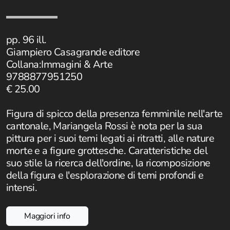
Istituzioni - Società - Cittadini
Jus Helveticum
pp. 96 ill.
Giampiero Casagrande editore
Libella
Collana:Immagini & Arte
9788877951250
Maestri della Pietra
€ 25.00
Oltre le frontiere
Figura di spicco della presenza femminile nell'arte
Storia
cantonale, Mariangela Rossi è nota per la sua
pittura per i suoi temi legati ai ritratti, alle nature
Spyra
morte e a figure grottesche. Caratteristiche del
suo stile la ricerca dell'ordine, la ricomposizione
Testi scolastici
della figura e l'esplorazione di temi profondi e
intensi.
Varia
Fidia edizioni d'arte
Maggiori info