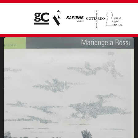
Giampiero Casagrande editore