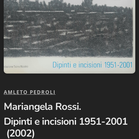
Biblioteca letteraria Nord-Sud
Attualità & Studi
Collana di Lugano
Cymbae
Dibattiti & Documenti
EJO- European Journalism Observatory
Facsimili
AMLETO PEDROLI
Immagini & Arte
Mariangela Rossi.
Incontro con
Dipinti e incisioni 1951-2001
(2002)
iQuaderni - fondazioneculturalecollinadoro