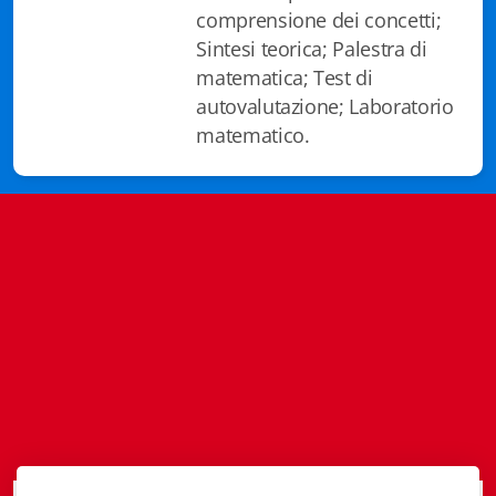
Istituzioni - Società - Cittadini
comprensione dei concetti;
Sintesi teorica; Palestra di
Jus Helveticum
matematica; Test di
autovalutazione; Laboratorio
Libella
matematico.
Maestri della Pietra
Oltre le frontiere
Storia
Spyra
Testi scolastici
Varia
Fidia edizioni d'arte