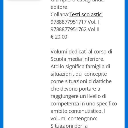
editore
Biblioteca letteraria Nord-Sud
Collana:
Testi scolastici
Attualità & Studi
9788877951717 Vol. I
9788877951762 Vol II
Collana di Lugano
€ 20.00
Cymbae
Volumi dedicati al corso di
Dibattiti & Documenti
Scuola media inferiore.
Atollo significa famiglia di
EJO- European Journalism Observatory
situazioni, qui concepite
come situazioni didattiche
Facsimili
che devono portare a
Immagini & Arte
raggiungere un livello di
competenza in uno specifico
Incontro con
ambito contenutistico. I
volumi contengono:
iQuaderni - fondazioneculturalecollinadoro
Situazioni per la