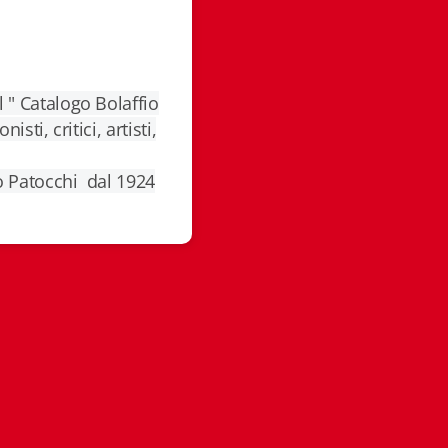
 " Catalogo Bolaffio
sti, critici, artisti,
do Patocchi dal 1924