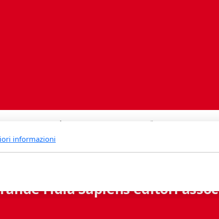
iori informazioni
rande Fidia Sapiens editori associ
Via B. Lambertenghi 5 - 6900 Lugano