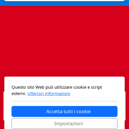
Istituzioni - Società - Cittadini
Jus Helveticum
Libella
Maestri della Pietra
Oltre le frontiere
Storia
Spyra
Questo sito Web può utilizzare cookie e script
Testi scolastici
esterni.
Ulteriori informazioni
Varia
Accetta tutti i cookie
Fidia edizioni d'arte
Impostazioni