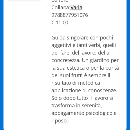
Collana:
Varia
Biblioteca letteraria Nord-Sud
9788877951076
Attualità & Studi
€ 11.00
Collana di Lugano
Guida singolare con pochi
aggettivi e tanti verbi, quelli
Cymbae
del fare, del lavoro, della
Dibattiti & Documenti
concretezza. Un giardino per
la sua estetica o per la bontà
EJO- European Journalism Observatory
dei suoi frutti è sempre il
risultato di metodica
Facsimili
applicazione di conoscenze.
Immagini & Arte
Solo dopo tutto il lavoro si
trasforma in serenità,
Incontro con
appagamento psicologico e
riposo.
iQuaderni - fondazioneculturalecollinadoro