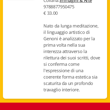
Collana:
Immagini & Arte
Biblioteca letteraria Nord-Sud
9788877950475
€ 33.00
Attualità & Studi
Nato da lunga meditazione,
Collana di Lugano
il linguaggio artistico di
Genoni è analizzato per la
Cymbae
prima volta nella sua
Dibattiti & Documenti
interezza attraverso la
rilettura dei suoi scritti, dove
EJO- European Journalism Observatory
si conferma come
l'espressione di una
Facsimili
coerente forma estetica sia
Immagini & Arte
scaturita da un profondo
travaglio interiore.
Incontro con
iQuaderni - fondazioneculturalecollinadoro