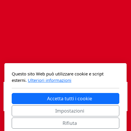
Istituzioni - Società - Cittadini
Jus Helveticum
Libella
Maestri della Pietra
Oltre le frontiere
Storia
Questo sito Web può utilizzare cookie e script
esterni.
Ulteriori informazioni
Spyra
Testi scolastici
Accetta tutti i cookie
Varia
Impostazioni
Fidia edizioni d'arte
Rifiuta
Casagrande Fidia Sapiens