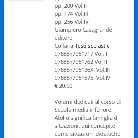
pp. 200 Vol.II
Biblioteca letteraria Nord-Sud
pp. 174 Vol.III
Attualità & Studi
pp. 256 Vol.IV
Giampiero Casagrande
Collana di Lugano
editore
Collana:
Testi scolastici
Cymbae
9788877951717 Vol. I
9788877951762 Vol II
Dibattiti & Documenti
978887795136X. Vol.III
EJO- European Journalism Observatory
9788877951575. Vol.IV
€ 20.00
Facsimili
Volumi dedicati al corso di
Immagini & Arte
Scuola media inferiore.
Incontro con
Atollo significa famiglia di
situazioni, qui concepite
iQuaderni - fondazioneculturalecollinadoro
come situazioni didattiche