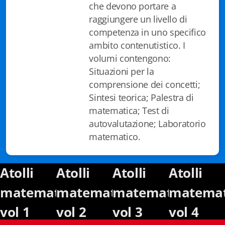
che devono portare a
Istituzioni - Società - Cittadini
raggiungere un livello di
Jus Helveticum
competenza in uno specifico
ambito contenutistico. I
Libella
volumi contengono:
Situazioni per la
Maestri della Pietra
comprensione dei concetti;
Oltre le frontiere
Sintesi teorica; Palestra di
matematica; Test di
Storia
autovalutazione; Laboratorio
matematico.
Spyra
Testi scolastici
Atolli
Atolli
Atolli
Atolli
Varia
matematici
matematici
matematici
matemat
vol 1
vol 2
vol 3
vol 4
Fidia edizioni d'arte