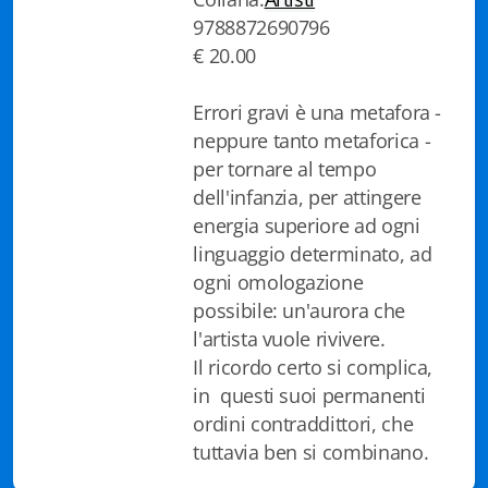
9788872690796
Biblioteca letteraria Nord-Sud
€ 20.00
Attualità & Studi
Errori gravi è una metafora -
Collana di Lugano
neppure tanto metaforica -
per tornare al tempo
Cymbae
dell'infanzia, per attingere
Dibattiti & Documenti
energia superiore ad ogni
linguaggio determinato, ad
EJO- European Journalism Observatory
ogni omologazione
possibile: un'aurora che
Facsimili
l'artista vuole rivivere.
Immagini & Arte
Il ricordo certo si complica,
in questi suoi permanenti
Incontro con
ordini contraddittori, che
tuttavia ben si combinano.
iQuaderni - fondazioneculturalecollinadoro