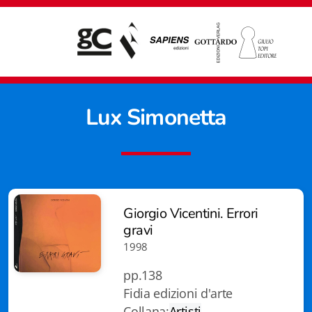
Lux Simonetta
Giorgio Vicentini. Errori
gravi
1998
pp.138
Fidia edizioni d'arte
Giampiero Casagrande editore
Collana:
Artisti