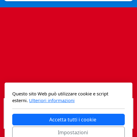
Istituzioni - Società - Cittadini
Jus Helveticum
Libella
Maestri della Pietra
Oltre le frontiere
Storia
Spyra
Questo sito Web può utilizzare cookie e script
Testi scolastici
esterni.
Ulteriori informazioni
Varia
Accetta tutti i cookie
Fidia edizioni d'arte
Impostazioni