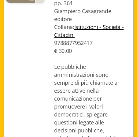
pp. 364
Biblioteca letteraria Nord-Sud
Giampiero Casagrande
editore
Attualità & Studi
Collana:
Istituzioni - Società -
Collana di Lugano
Cittadini
9788877952417
Cymbae
€ 30.00
Dibattiti & Documenti
Le pubbliche
amministrazioni sono
EJO- European Journalism Observatory
sempre di più chiamate a
Facsimili
essere attive nella
comunicazione per
Immagini & Arte
promuovere i valori
democratici, spiegare
Incontro con
questioni legate alle
iQuaderni - fondazioneculturalecollinadoro
decisioni pubbliche,