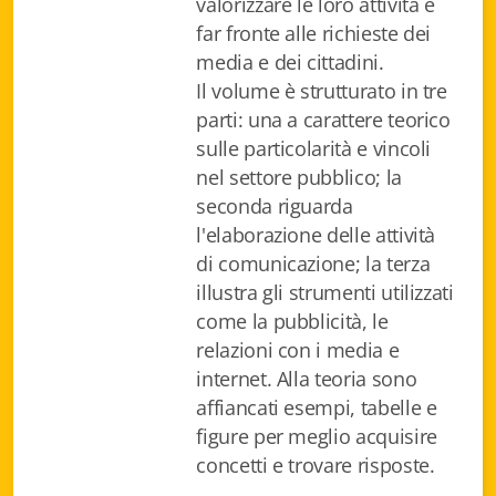
valorizzare le loro attività e
Istituzioni - Società - Cittadini
far fronte alle richieste dei
media e dei cittadini.
Jus Helveticum
Il volume è strutturato in tre
Libella
parti: una a carattere teorico
sulle particolarità e vincoli
Maestri della Pietra
nel settore pubblico; la
seconda riguarda
Oltre le frontiere
l'elaborazione delle attività
Storia
di comunicazione; la terza
illustra gli strumenti utilizzati
Spyra
come la pubblicità, le
relazioni con i media e
Testi scolastici
internet. Alla teoria sono
affiancati esempi, tabelle e
Varia
figure per meglio acquisire
Fidia edizioni d'arte
concetti e trovare risposte.