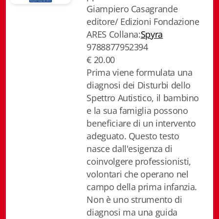
Giampiero Casagrande
Biblioteca letteraria Nord-Sud
editore/ Edizioni Fondazione
Attualità & Studi
ARES Collana:
Spyra
9788877952394
Collana di Lugano
€ 20.00
Prima viene formulata una
Cymbae
diagnosi dei Disturbi dello
Spettro Autistico, il bambino
Dibattiti & Documenti
e la sua famiglia possono
EJO- European Journalism Observatory
beneficiare di un intervento
adeguato. Questo testo
Facsimili
nasce dall'esigenza di
coinvolgere professionisti,
Immagini & Arte
volontari che operano nel
Incontro con
campo della prima infanzia.
Non è uno strumento di
iQuaderni - fondazioneculturalecollinadoro
diagnosi ma una guida