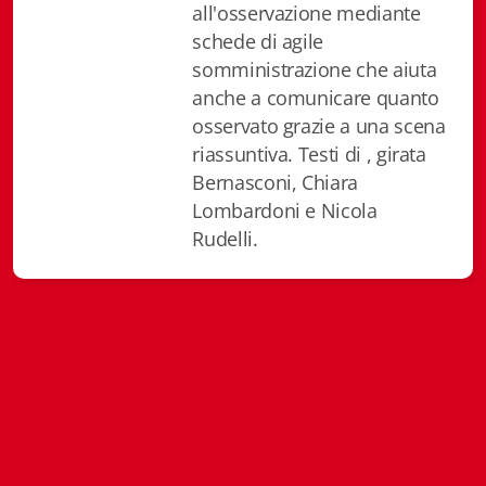
all'osservazione mediante
Istituzioni - Società - Cittadini
schede di agile
Jus Helveticum
somministrazione che aiuta
anche a comunicare quanto
Libella
osservato grazie a una scena
riassuntiva. Testi di , girata
Maestri della Pietra
Bernasconi, Chiara
Oltre le frontiere
Lombardoni e Nicola
Rudelli.
Storia
Spyra
Testi scolastici
Varia
Fidia edizioni d'arte