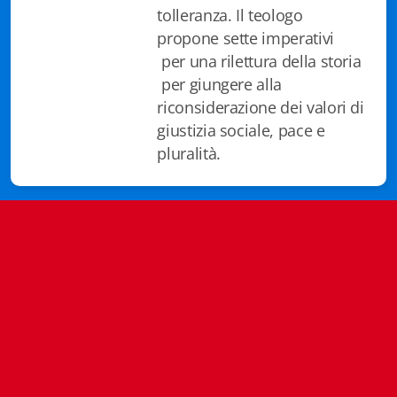
tolleranza. Il teologo
Istituzioni - Società - Cittadini
propone sette imperativi
Jus Helveticum
per una rilettura della storia
per giungere alla
Libella
riconsiderazione dei valori di
giustizia sociale, pace e
Maestri della Pietra
pluralità.
Oltre le frontiere
Storia
Spyra
Testi scolastici
Varia
Fidia edizioni d'arte