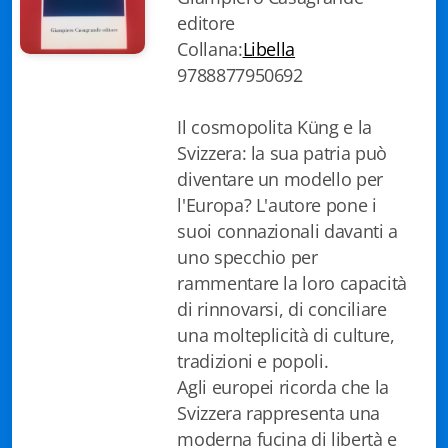
editore
Biblioteca letteraria Nord-Sud
Collana:
Libella
Attualità & Studi
9788877950692
Collana di Lugano
Il cosmopolita Küng e la
Svizzera: la sua patria può
Cymbae
diventare un modello per
Dibattiti & Documenti
l'Europa? L'autore pone i
suoi connazionali davanti a
EJO- European Journalism Observatory
uno specchio per
rammentare la loro capacità
Facsimili
di rinnovarsi, di conciliare
Immagini & Arte
una molteplicità di culture,
tradizioni e popoli.
Incontro con
Agli europei ricorda che la
Svizzera rappresenta una
iQuaderni - fondazioneculturalecollinadoro
moderna fucina di libertà e