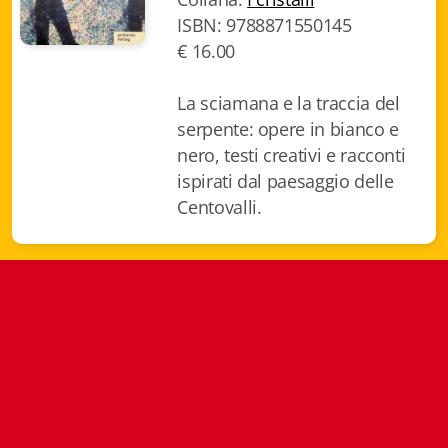
ISBN: 9788871550145
Biblioteca letteraria Nord-Sud
€ 16.00
Attualità & Studi
La sciamana e la traccia del
Collana di Lugano
serpente: opere in bianco e
nero, testi creativi e racconti
Cymbae
ispirati dal paesaggio delle
Dibattiti & Documenti
Centovalli.
EJO- European Journalism Observatory
Facsimili
Immagini & Arte
Incontro con
iQuaderni - fondazioneculturalecollinadoro