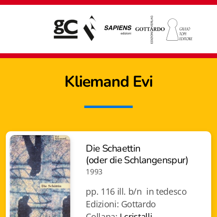
Kliemand
Evi
Die Schaettin
(oder die Schlangenspur)
1993
pp. 116 ill. b/n in tedesco
Edizioni: Gottardo
Giampiero Casagrande editore
Collana:
I cristalli