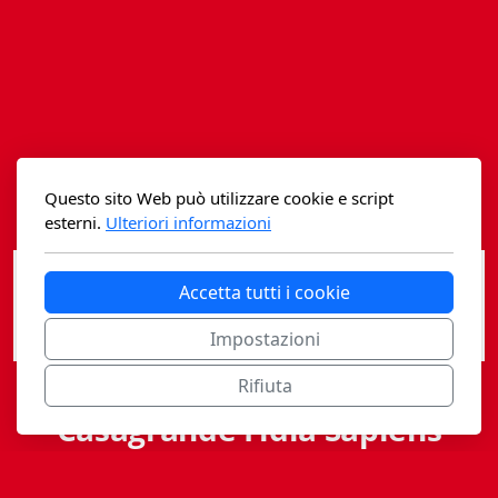
Istituzioni - Società - Cittadini
Jus Helveticum
Libella
Maestri della Pietra
Questo sito Web può utilizzare cookie e script
Oltre le frontiere
esterni.
Ulteriori informazioni
Storia
Accetta tutti i cookie
Spyra
Impostazioni
Testi scolastici
Rifiuta
Varia
Casagrande Fidia Sapiens
Fidia edizioni d'arte
editori associati sa