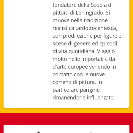
fondatore della Scuola di
Fidia Architettura
pittura di Leningrado. Si
Fidia. Artisti
muove nella tradizione
realistica tardottocentesca,
Fidia. Artisti dei laghi. Itinerari europei
con predilezione per figure e
scene di genere ed episodi
Fidia. Atti e Documenti
di vita quotidiana. Viaggiò
Fidia. Max Museo Chiasso
molto nelle importati città
d'arte europee venendo in
Fidia. Panoramas - Forces Vives par Jean Petit
contatto con le nuove
correnti di pittura, in
Sapiens edizioni
particolare parigine,
rimanendone influenzato.
Architettura & Arte
Attualità & Studi
Tesi universitarie