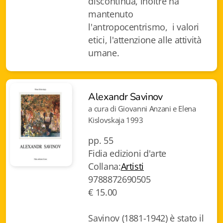
discontinua, inoltre ha
Istituzioni - Società - Cittadini
mantenuto
l'antropocentrismo, i valori
Jus Helveticum
etici, l'attenzione alle attività
Libella
umane.
Maestri della Pietra
Alexandr Savinov
Oltre le frontiere
a cura di Giovanni Anzani e Elena
Storia
Kislovskaja 1993
Spyra
pp. 55
Fidia edizioni d'arte
Testi scolastici
Collana:
Artisti
9788872690505
Varia
€ 15.00
Fidia edizioni d'arte
Savinov (1881-1942) è stato il