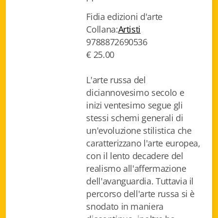
Biblioteca letteraria Nord-Sud
Fidia edizioni d'arte
Collana:
Artisti
Attualità & Studi
9788872690536
€ 25.00
Collana di Lugano
Cymbae
L'arte russa del
diciannovesimo secolo e
Dibattiti & Documenti
inizi ventesimo segue gli
stessi schemi generali di
EJO- European Journalism Observatory
un'evoluzione stilistica che
Facsimili
caratterizzano l'arte europea,
con il lento decadere del
Immagini & Arte
realismo all'affermazione
dell'avanguardia. Tuttavia il
Incontro con
percorso dell'arte russa si è
iQuaderni - fondazioneculturalecollinadoro
snodato in maniera