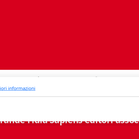
iori informazioni
rande Fidia Sapiens editori associ
Via B. Lambertenghi 5 - 6900 Lugano