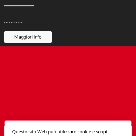
Istituzioni - Società - Cittadini
Jus Helveticum
...........
Libella
Maggiori info
Maestri della Pietra
Oltre le frontiere
Storia
Spyra
Testi scolastici
Varia
Fidia edizioni d'arte
Questo sito Web può utilizzare cookie e script