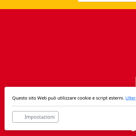
Questo sito Web può utilizzare cookie e script esterni.
Ulter
Impostazioni
Casag