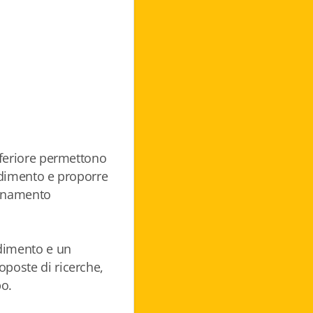
inferiore permettono
endimento e proporre
segnamento
dimento e un
oposte di ricerche,
po.