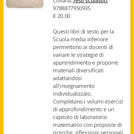
Collana:
Testi scolastici
Biblioteca letteraria Nord-Sud
9788877950935
€ 20.00
Attualità & Studi
Questi libri di testo per la
Collana di Lugano
Scuola media inferiore
permettono ai docenti di
Cymbae
variare le strategie di
Dibattiti & Documenti
apprendimento e proporre
materiali diversificati
EJO- European Journalism Observatory
adattandosi
all'insegnamento
Facsimili
individualizzato.
Immagini & Arte
Completano i volumi esercizi
di approfondimento e un
Incontro con
capitolo di laboratorio
matematico con proposte di
iQuaderni - fondazioneculturalecollinadoro
ricerche, riflessioni personali