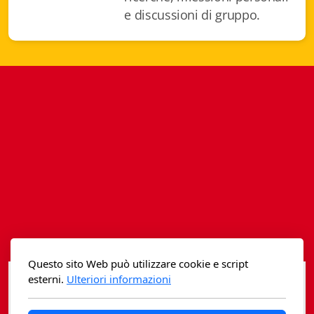
Istituzioni - Società - Cittadini
e discussioni di gruppo.
Jus Helveticum
Libella
Maestri della Pietra
Oltre le frontiere
Storia
Spyra
Testi scolastici
Varia
Questo sito Web può utilizzare cookie e script
esterni.
Ulteriori informazioni
Fidia edizioni d'arte