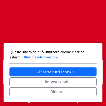
Istituzioni - Società - Cittadini
Jus Helveticum
Libella
Maestri della Pietra
Oltre le frontiere
Questo sito Web può utilizzare cookie e script
Storia
esterni.
Ulteriori informazioni
Spyra
Accetta tutti i cookie
Testi scolastici
Impostazioni
Varia
Rifiuta
Casagrande Fidia Sapiens
Fidia edizioni d'arte