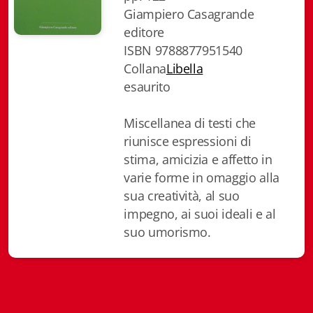
Giampiero Casagrande
Biblioteca letteraria Nord-Sud
editore
Attualità & Studi
ISBN 9788877951540
Collana
Libella
Collana di Lugano
esaurito
Cymbae
Miscellanea di testi che
Dibattiti & Documenti
riunisce espressioni di
stima, amicizia e affetto in
EJO- European Journalism Observatory
varie forme in omaggio alla
sua creatività, al suo
Facsimili
impegno, ai suoi ideali e al
suo umorismo.
Immagini & Arte
Incontro con
iQuaderni - fondazioneculturalecollinadoro