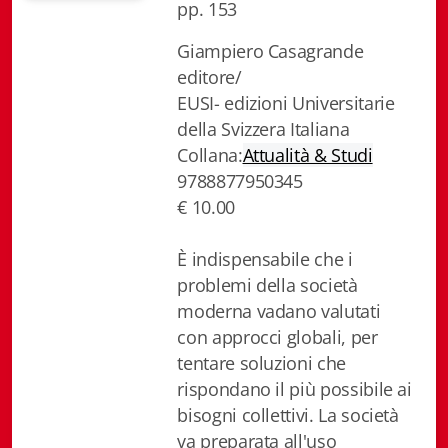
pp. 153
Biblioteca letteraria Nord-Sud
Giampiero Casagrande
Attualità & Studi
editore/
EUSI- edizioni Universitarie
Collana di Lugano
della Svizzera Italiana
Collana:
Attualità & Studi
Cymbae
9788877950345
Dibattiti & Documenti
€ 10.00
EJO- European Journalism Observatory
È indispensabile che i
problemi della società
Facsimili
moderna vadano valutati
Immagini & Arte
con approcci globali, per
tentare soluzioni che
Incontro con
rispondano il più possibile ai
bisogni collettivi. La società
iQuaderni - fondazioneculturalecollinadoro
va preparata all'uso