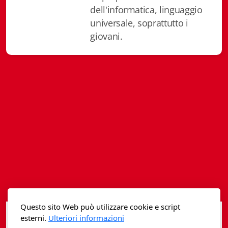
Istituzioni - Società - Cittadini
dell'informatica, linguaggio
universale, soprattutto i
Jus Helveticum
giovani.
Libella
Maestri della Pietra
Oltre le frontiere
Storia
Spyra
Testi scolastici
Varia
Questo sito Web può utilizzare cookie e script
Fidia edizioni d'arte
esterni.
Ulteriori informazioni