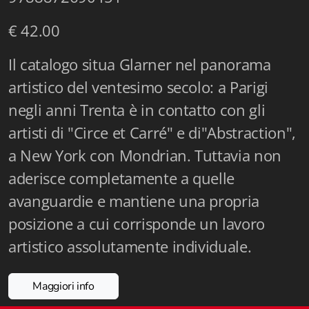
Istituzioni - Società - Cittadini
€ 42.00
Jus Helveticum
Il catalogo situa Glarner nel panorama
Libella
artistico del ventesimo secolo: a Parigi
Maestri della Pietra
negli anni Trenta è in contatto con gli
artisti di "Circe et Carré" e di"Abstraction",
Oltre le frontiere
a New York con Mondrian. Tuttavia non
Storia
aderisce completamente a quelle
Spyra
avanguardie e mantiene una propria
posizione a cui corrisponde un lavoro
Testi scolastici
artistico assolutamente individuale.
Varia
Maggiori info
Fidia edizioni d'arte