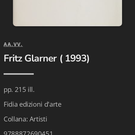
Biblioteca letteraria Nord-Sud
Attualità & Studi
Collana di Lugano
AA.VV.
Cymbae
Fritz Glarner ( 1993)
Dibattiti & Documenti
EJO- European Journalism Observatory
Facsimili
pp. 215 ill.
Immagini & Arte
Fidia edizioni d'arte
Incontro con
Collana: Artisti
iQuaderni - fondazioneculturalecollinadoro
9788872690451