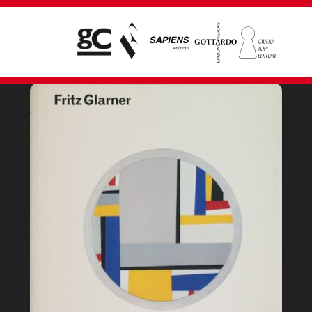
Giampiero Casagrande editore