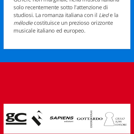
Fidia Architettura
solo recentemente sotto l'attenzione di
studiosi. La romanza italiana con il
Lied
e la
Fidia. Artisti
mélodie
costituisce un prezioso orizzonte
musicale italiano ed europeo.
Fidia. Artisti dei laghi. Itinerari europei
Fidia. Atti e Documenti
Fidia. Max Museo Chiasso
Fidia. Panoramas - Forces Vives par Jean Petit
Sapiens edizioni
Architettura & Arte
Attualità & Studi
Tesi universitarie