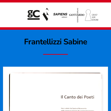
Frantellizzi Sabine
Giampiero Casagrande editore