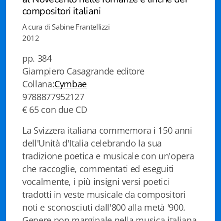
Istituzioni - Società - Cittadini
compositori italiani
A cura di Sabine Frantellizzi
Jus Helveticum
2012
Libella
pp. 384
Giampiero Casagrande editore
Maestri della Pietra
Collana:
Cymbae
Oltre le frontiere
9788877952127
€ 65 con due CD
Storia
La Svizzera italiana commemora i 150 anni
Spyra
dell'Unità d'Italia celebrando la sua
tradizione poetica e musicale con un'opera
Testi scolastici
che raccoglie, commentati ed eseguiti
vocalmente, i più insigni versi poetici
Varia
tradotti in veste musicale da compositori
Fidia edizioni d'arte
noti e sconosciuti dall'800 alla metà '900.
Genere non marginale nella musica italiana