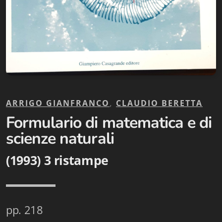
Biblioteca letteraria Nord-Sud
Attualità & Studi
Collana di Lugano
Cymbae
Dibattiti & Documenti
ARRIGO GIANFRANCO
,
CLAUDIO BERETTA
Formulario di matematica e di
EJO- European Journalism Observatory
scienze naturali
Facsimili
(1993) 3 ristampe
Immagini & Arte
Incontro con
pp. 218
iQuaderni - fondazioneculturalecollinadoro