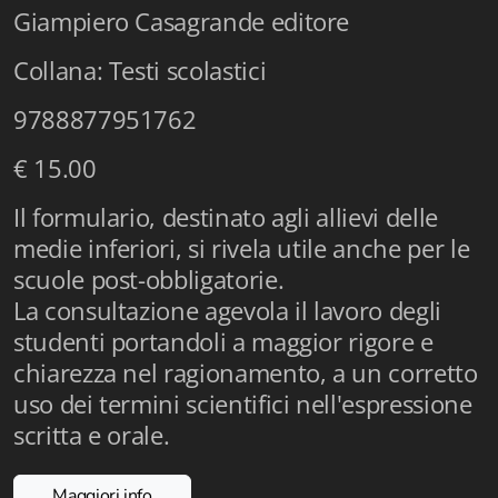
Giampiero Casagrande editore
Istituzioni - Società - Cittadini
Collana: Testi scolastici
Jus Helveticum
9788877951762
Libella
€ 15.00
Maestri della Pietra
Il formulario, destinato agli allievi delle
Oltre le frontiere
medie inferiori, si rivela utile anche per le
Storia
scuole post-obbligatorie.
La consultazione agevola il lavoro degli
Spyra
studenti portandoli a maggior rigore e
Testi scolastici
chiarezza nel ragionamento, a un corretto
uso dei termini scientifici nell'espressione
Varia
scritta e orale.
Fidia edizioni d'arte
Maggiori info