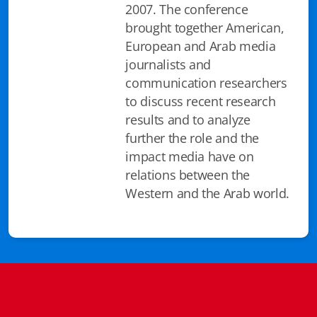
2007. The conference
Istituzioni - Società - Cittadini
brought together American,
Jus Helveticum
European and Arab media
journalists and
Libella
communication researchers
to discuss recent research
Maestri della Pietra
results and to analyze
Oltre le frontiere
further the role and the
impact media have on
Storia
relations between the
Western and the Arab world.
Spyra
Testi scolastici
Varia
Fidia edizioni d'arte