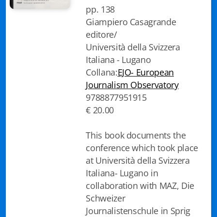
pp. 138
Biblioteca letteraria Nord-Sud
Giampiero Casagrande
Attualità & Studi
editore/
Università della Svizzera
Collana di Lugano
Italiana - Lugano
Collana:
EJO- European
Cymbae
Journalism Observatory
9788877951915
Dibattiti & Documenti
€ 20.00
EJO- European Journalism Observatory
This book documents the
Facsimili
conference which took place
at Università della Svizzera
Immagini & Arte
Italiana- Lugano in
Incontro con
collaboration with MAZ, Die
Schweizer
iQuaderni - fondazioneculturalecollinadoro
Journalistenschule in Sprig