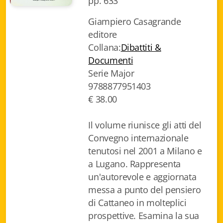
pp. 633
Biblioteca letteraria Nord-Sud
Giampiero Casagrande
editore
Attualità & Studi
Collana:
Dibattiti &
Collana di Lugano
Documenti
Serie Major
Cymbae
9788877951403
€ 38.00
Dibattiti & Documenti
EJO- European Journalism Observatory
Il volume riunisce gli atti del
Convegno internazionale
Facsimili
tenutosi nel 2001 a Milano e
a Lugano. Rappresenta
Immagini & Arte
un'autorevole e aggiornata
Incontro con
messa a punto del pensiero
di Cattaneo in molteplici
iQuaderni - fondazioneculturalecollinadoro
prospettive. Esamina la sua