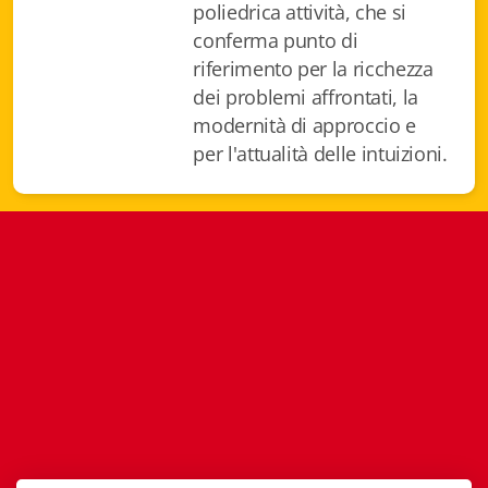
poliedrica attività, che si
Istituzioni - Società - Cittadini
conferma punto di
Jus Helveticum
riferimento per la ricchezza
dei problemi affrontati, la
Libella
modernità di approccio e
per l'attualità delle intuizioni.
Maestri della Pietra
Oltre le frontiere
Storia
Spyra
Testi scolastici
Varia
Fidia edizioni d'arte