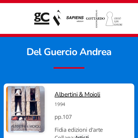
Del Guercio Andrea
Albertini & Moioli
1994
pp.107
Fidia edizioni d'arte
Giampiero Casagrande editore
Collana:
Artisti