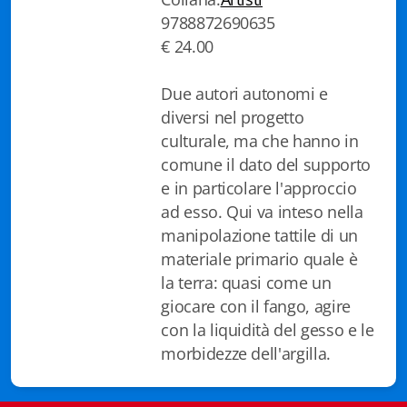
9788872690635
Biblioteca letteraria Nord-Sud
€ 24.00
Attualità & Studi
Due autori autonomi e
Collana di Lugano
diversi nel progetto
culturale, ma che hanno in
Cymbae
comune il dato del supporto
Dibattiti & Documenti
e in particolare l'approccio
ad esso. Qui va inteso nella
EJO- European Journalism Observatory
manipolazione tattile di un
materiale primario quale è
Facsimili
la terra: quasi come un
Immagini & Arte
giocare con il fango, agire
con la liquidità del gesso e le
Incontro con
morbidezze dell'argilla.
iQuaderni - fondazioneculturalecollinadoro