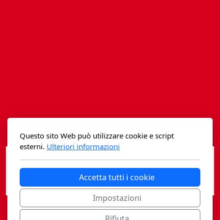
Istituzioni - Società - Cittadini
Jus Helveticum
Libella
Maestri della Pietra
Oltre le frontiere
Storia
Questo sito Web può utilizzare cookie e script
Spyra
esterni.
Ulteriori informazioni
Testi scolastici
Accetta tutti i cookie
Varia
Impostazioni
Fidia edizioni d'arte
Rifiuta