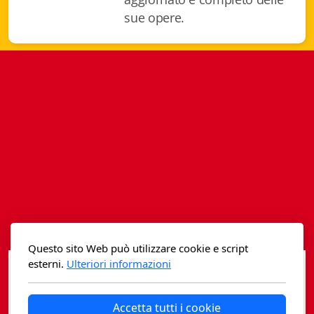
Istituzioni - Società - Cittadini
sue opere.
Jus Helveticum
Libella
Maestri della Pietra
Oltre le frontiere
Storia
Spyra
Testi scolastici
Questo sito Web può utilizzare cookie e script
Varia
esterni.
Ulteriori informazioni
Fidia edizioni d'arte
Accetta tutti i cookie