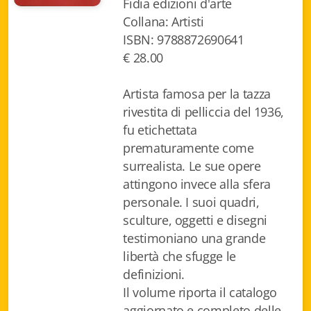
Fidia edizioni d'arte
Biblioteca letteraria Nord-Sud
Collana: Artisti
ISBN: 9788872690641
Attualità & Studi
€ 28.00
Collana di Lugano
Artista famosa per la tazza
Cymbae
rivestita di pelliccia del 1936,
fu etichettata
Dibattiti & Documenti
prematuramente come
surrealista. Le sue opere
EJO- European Journalism Observatory
attingono invece alla sfera
Facsimili
personale. I suoi quadri,
sculture, oggetti e disegni
Immagini & Arte
testimoniano una grande
libertà che sfugge le
Incontro con
definizioni.
Il volume riporta il catalogo
iQuaderni - fondazioneculturalecollinadoro
aggiornato e completo delle