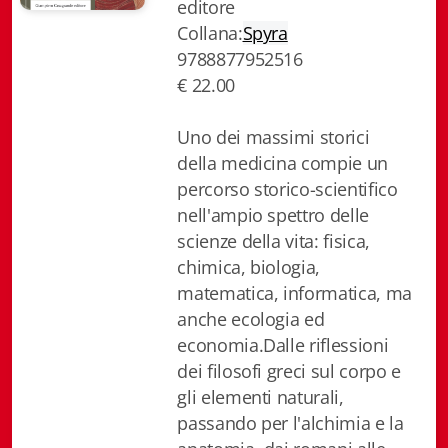
editore
Biblioteca letteraria Nord-Sud
Collana:
Spyra
9788877952516
Attualità & Studi
€ 22.00
Collana di Lugano
Uno dei massimi storici
Cymbae
della medicina compie un
percorso storico-scientifico
Dibattiti & Documenti
nell'ampio spettro delle
scienze della vita: fisica,
EJO- European Journalism Observatory
chimica, biologia,
Facsimili
matematica, informatica, ma
anche ecologia ed
Immagini & Arte
economia.Dalle riflessioni
dei filosofi greci sul corpo e
Incontro con
gli elementi naturali,
iQuaderni - fondazioneculturalecollinadoro
passando per l'alchimia e la