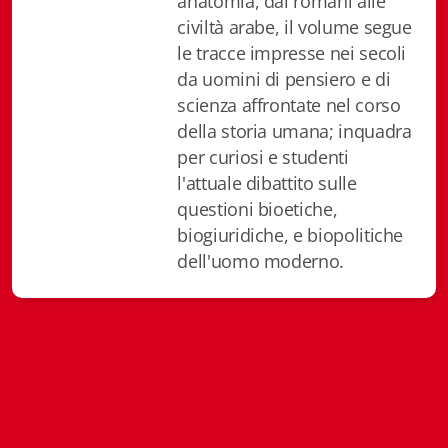
anatomia, dai romani alle
Istituzioni - Società - Cittadini
civiltà arabe, il volume segue
le tracce impresse nei secoli
Jus Helveticum
da uomini di pensiero e di
scienza affrontate nel corso
Libella
della storia umana; inquadra
Maestri della Pietra
per curiosi e studenti
l'attuale dibattito sulle
Oltre le frontiere
questioni bioetiche,
biogiuridiche, e biopolitiche
Storia
dell'uomo moderno.
Spyra
Testi scolastici
Varia
Fidia edizioni d'arte