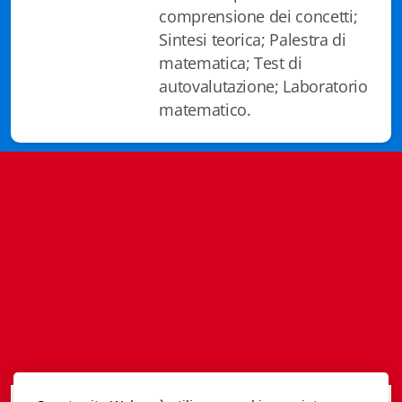
Istituzioni - Società - Cittadini
comprensione dei concetti;
Sintesi teorica; Palestra di
Jus Helveticum
matematica; Test di
autovalutazione; Laboratorio
Libella
matematico.
Maestri della Pietra
Oltre le frontiere
Storia
Spyra
Testi scolastici
Varia
Fidia edizioni d'arte