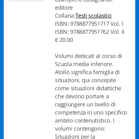
editore
Biblioteca letteraria Nord-Sud
Collana:
Testi scolastici
Attualità & Studi
ISBN: 9788877951717 Vol. I
ISBN: 9788877951762 Vol. II
Collana di Lugano
€ 20.00
Cymbae
Volumi dedicati al corso di
Dibattiti & Documenti
Scuola media inferiore.
Atollo significa famiglia di
EJO- European Journalism Observatory
situazioni, qui concepite
come situazioni didattiche
Facsimili
che devono portare a
Immagini & Arte
raggiungere un livello di
competenza in uno specifico
Incontro con
ambito contenutistico. I
volumi contengono:
iQuaderni - fondazioneculturalecollinadoro
Situazioni per la