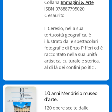
Collana:
Immagini & Arte
Biblioteca letteraria Nord-Sud
ISBN 978887795020
€ esaurito
Attualità & Studi
Il Ceresio, nella sua
Collana di Lugano
tortuosità geografica, è
Cymbae
illustrato dalle spettacolari
fotografie di Enzo Pifferi ed è
Dibattiti & Documenti
raccontato nella sua unità
artistica, culturale e storica,
EJO- European Journalism Observatory
al di là dei confini politici.
Facsimili
Immagini & Arte
10 anni Mendrisio museo
Incontro con
d'arte.
iQuaderni - fondazioneculturalecollinadoro
120 opere scelte dalle