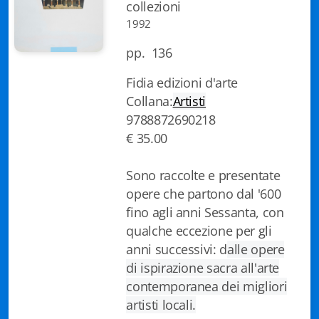
collezioni
Istituzioni - Società - Cittadini
1992
Jus Helveticum
pp. 136
Libella
Fidia edizioni d'arte
Collana:
Artisti
Maestri della Pietra
9788872690218
Oltre le frontiere
€ 35.00
Storia
Sono raccolte e presentate
opere che partono dal '600
Spyra
fino agli anni Sessanta, con
qualche eccezione per gli
Testi scolastici
anni successivi: d
alle opere
Varia
di ispirazione sacra all'arte
contemporanea dei migliori
Fidia edizioni d'arte
artisti locali.