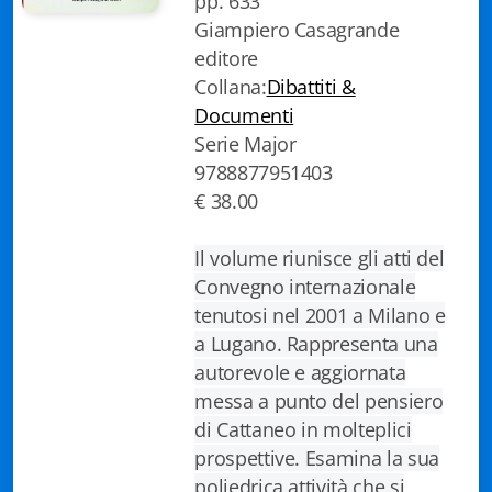
pp. 633
Biblioteca letteraria Nord-Sud
Giampiero Casagrande
editore
Attualità & Studi
Collana:
Dibattiti &
Documenti
Collana di Lugano
Serie Major
9788877951403
Cymbae
€ 38.00
Dibattiti & Documenti
Il volume riunisce gli atti del
EJO- European Journalism Observatory
Convegno internazionale
tenutosi nel 2001 a Milano e
Facsimili
a Lugano. Rappresenta una
Immagini & Arte
autorevole e aggiornata
messa a punto del pensiero
Incontro con
di Cattaneo in molteplici
prospettive. Esamina la sua
iQuaderni - fondazioneculturalecollinadoro
poliedrica attività che si