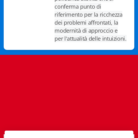
Istituzioni - Società - Cittadini
conferma punto di
riferimento per la ricchezza
Jus Helveticum
dei problemi affrontati, la
modernità di approccio e
Libella
per l'attualità delle intuizioni.
Maestri della Pietra
Oltre le frontiere
Storia
Spyra
Testi scolastici
Varia
Fidia edizioni d'arte