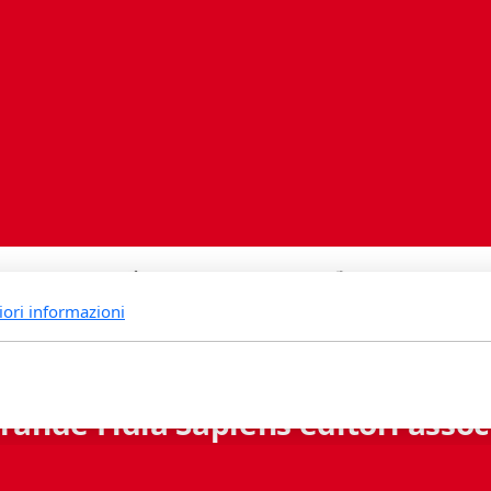
iori informazioni
rande Fidia Sapiens editori associ
Via B. Lambertenghi 5 - 6900 Lugano