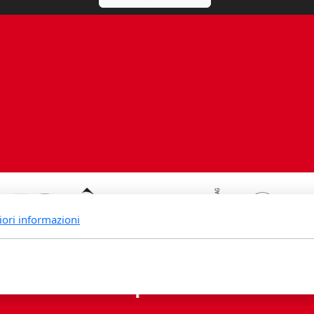
iori informazioni
rande Fidia Sapiens editori associ