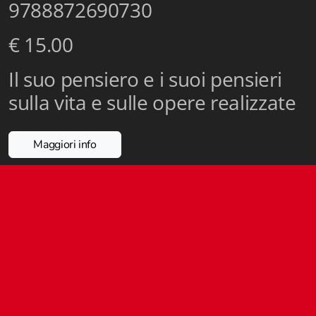
9788872690730
Istituzioni - Società - Cittadini
€ 15.00
Jus Helveticum
Il suo pensiero e i suoi pensieri
Libella
sulla vita e sulle opere realizzate
Maestri della Pietra
Oltre le frontiere
Maggiori info
Storia
Spyra
Testi scolastici
Varia
Fidia edizioni d'arte