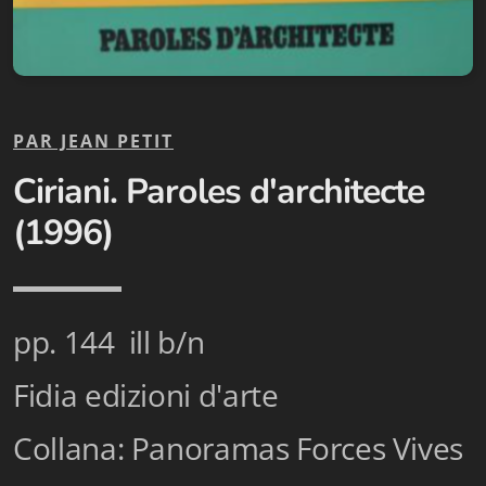
Biblioteca letteraria Nord-Sud
Attualità & Studi
Collana di Lugano
PAR JEAN PETIT
Cymbae
Ciriani. Paroles d'architecte
Dibattiti & Documenti
(1996)
EJO- European Journalism Observatory
Facsimili
pp. 144 ill b/n
Immagini & Arte
Fidia edizioni d'arte
Incontro con
Collana: Panoramas Forces Vives
iQuaderni - fondazioneculturalecollinadoro