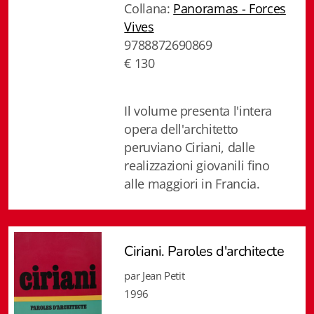
Collana:
Panoramas - Forces
Biblioteca letteraria Nord-Sud
Vives
9788872690869
Attualità & Studi
€ 130
Collana di Lugano
Cymbae
Il volume presenta l'intera
opera dell'architetto
Dibattiti & Documenti
peruviano Ciriani, dalle
realizzazioni giovanili fino
EJO- European Journalism Observatory
alle maggiori in Francia.
Facsimili
Immagini & Arte
Ciriani. Paroles d'architecte
Incontro con
par Jean Petit
1996
iQuaderni - fondazioneculturalecollinadoro