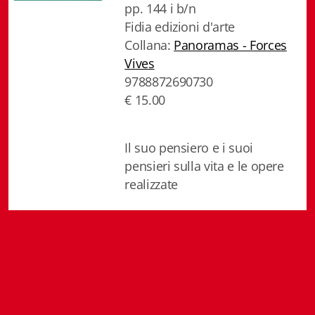
pp. 144 i b/n
Istituzioni - Società - Cittadini
Fidia edizioni d'arte
Jus Helveticum
Collana:
Panoramas - Forces
Vives
Libella
9788872690730
€ 15.00
Maestri della Pietra
Oltre le frontiere
Il suo pensiero e i suoi
pensieri sulla vita e le opere
Storia
realizzate
Spyra
Testi scolastici
Varia
Fidia edizioni d'arte