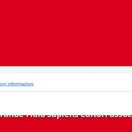
iori informazioni
rande Fidia Sapiens editori associ
Via B. Lambertenghi 5 - 6900 Lugano