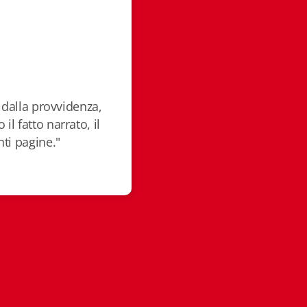
 dalla provvidenza,
l fatto narrato, il
nti pagine."