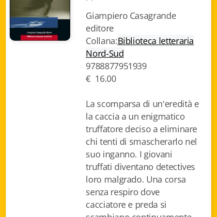
Fidia Architettura
Giampiero Casagrande
editore
Fidia. Artisti
Collana:
Biblioteca letteraria
Fidia. Artisti dei laghi. Itinerari europei
Nord-Sud
9788877951939
Fidia. Atti e Documenti
€ 16.00
Fidia. Max Museo Chiasso
La scomparsa di un'eredità e
Fidia. Panoramas - Forces Vives par Jean Petit
la caccia a un enigmatico
truffatore deciso a eliminare
Sapiens edizioni
chi tenti di smascherarlo nel
suo inganno. I giovani
Architettura & Arte
truffati diventano detectives
loro malgrado. Una corsa
Attualità & Studi
senza respiro dove
cacciatore e preda si
Tesi universitarie