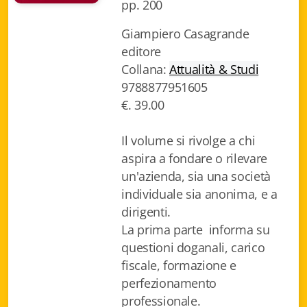
pp. 200
Biblioteca letteraria Nord-Sud
Giampiero Casagrande
Attualità & Studi
editore
Collana:
Attualità & Studi
Collana di Lugano
9788877951605
€. 39.00
Cymbae
Dibattiti & Documenti
Il volume si rivolge a chi
aspira a fondare o rilevare
EJO- European Journalism Observatory
un'azienda, sia una società
individuale sia anonima, e a
Facsimili
dirigenti.
Immagini & Arte
La prima parte informa su
questioni doganali, carico
Incontro con
fiscale, formazione e
perfezionamento
iQuaderni - fondazioneculturalecollinadoro
professionale.