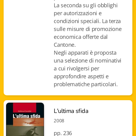
La seconda su gli obblighi
Istituzioni - Società - Cittadini
per autorizzazioni e
Jus Helveticum
condizioni speciali. La terza
sulle misure di promozione
Libella
economica offerte dal
Cantone.
Maestri della Pietra
Negli apparati è proposta
Oltre le frontiere
una selezione di nominativi
a cui rivolgersi per
Storia
approfondire aspetti e
problematiche particolari.
Spyra
Testi scolastici
L'ultima sfida
Varia
2008
Fidia edizioni d'arte
pp. 236