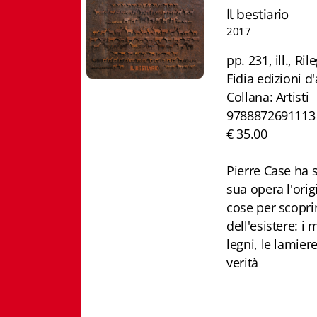
Il bestiario
2017
pp. 231, ill., Ril
Fidia edizioni d'
Collana:
Artisti
9788872691113
€ 35.00
Pierre Case ha 
sua opera l'orig
cose per scopri
dell'esistere: i 
legni, le lamiere
verità