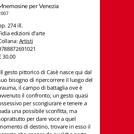
Mnemosine per Venezia
2007
pp. 274 ill.
Fidia edizioni d'arte
Collana:
Artisti
9788872691021
€ 30.00
"Il gesto pittorico di Casè nasce qui dal
suo bisogno di ripercorrere il luogo del
trauma, il campo di battaglia ove è
avvenuto il confronto; un gesto quasi
ossessivo per scongiurare e tenere a
bada una possibile sconfitta, ma
soprattutto per dare voce a quel
momento di destino, trovare in esso il