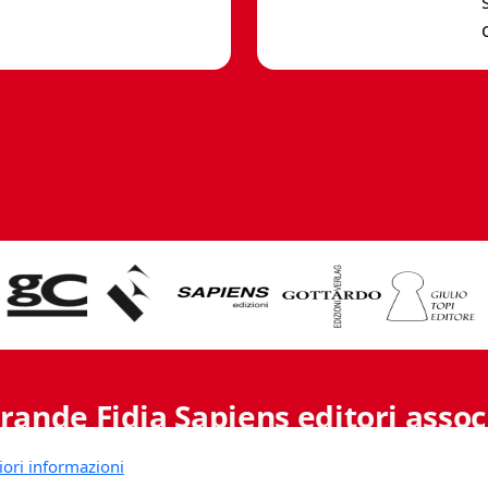
rande Fidia Sapiens editori associ
iori informazioni
Via B. Lambertenghi 5 - 6900 Lugano