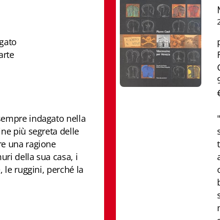
egato
arte
sempre indagato nella
ine più segreta delle
re una ragione
muri della sua casa, i
, le ruggini, perché la