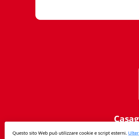
Casag
Questo sito Web può utilizzare cookie e script esterni.
Ulter