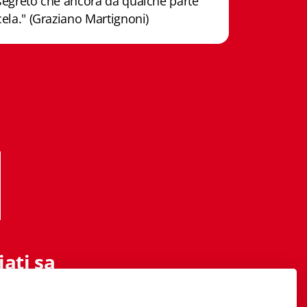
segreto che ancora da qualche parte
cela." (Graziano Martignoni)
ati sa