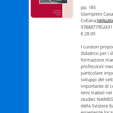
pp. 185
Giampiero Casa
Collana:
Istituzi
9788877952431
€ 28.00
I curatori pro
didattico per i 
formazione mana
professioni med
particolare impo
sviluppi del set
importante di c
temi trattati ne
studies NetMEGS
della Svizzera I
esperienze local