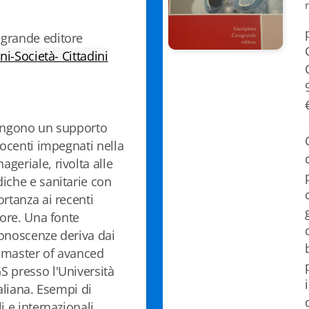
grande editore
oni-Società- Cittadini
pongono un supporto
docenti impegnati nella
geriale, rivolta alle
iche e sanitarie con
rtanza ai recenti
tore. Una fonte
onoscenze deriva dai
l master of avanced
 presso l'Università
taliana. Esempi di
i e internazionali