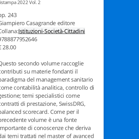
ristampa 2022 Vol. 2
pp. 243
Giampiero Casagrande editore
Collana:
Istituzioni-Società-Cittadini
9788877952646
€ 28.00
Questo secondo volume raccoglie
contributi su materie fondanti il
paradigma del management sanitario
come contabilità analitica, controllo di
gestione; temi specialistici come
contratti di prestazione, SwissDRG,
balanced scorecard. Come per il
precedente volume è una fonte
importante di conoscenze che deriva
dai temi trattati nel master of avanced