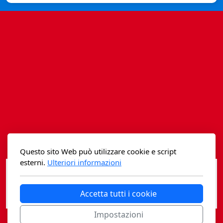
Istituzioni - Società - Cittadini
Jus Helveticum
Libella
Maestri della Pietra
Oltre le frontiere
Storia
Spyra
Questo sito Web può utilizzare cookie e script
Testi scolastici
esterni.
Ulteriori informazioni
Varia
Accetta tutti i cookie
Fidia edizioni d'arte
Impostazioni