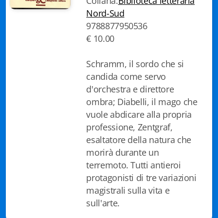
Collana:
Biblioteca letteraria
Biblioteca letteraria Nord-Sud
Nord-Sud
9788877950536
Attualità & Studi
€ 10.00
Collana di Lugano
Schramm, il sordo che si
candida come servo
Cymbae
d'orchestra e direttore
Dibattiti & Documenti
ombra; Diabelli, il mago che
vuole abdicare alla propria
EJO- European Journalism Observatory
professione, Zentgraf,
esaltatore della natura che
Facsimili
morirà durante un
Immagini & Arte
terremoto. Tutti antieroi
protagonisti di tre variazioni
Incontro con
magistrali sulla vita e
sull'arte.
iQuaderni - fondazioneculturalecollinadoro