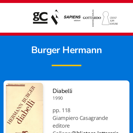
Burger Hermann
Diabelli
1990
pp. 118
Giampiero Casagrande
editore
Giampiero Casagrande editore