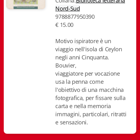
Collana:
Biblioteca letteraria
Biblioteca letteraria Nord-Sud
Nord-Sud
9788877950390
Attualità & Studi
€ 15.00
Collana di Lugano
Motivo ispiratore è un
viaggio nell'isola di Ceylon
Cymbae
negli anni Cinquanta.
Dibattiti & Documenti
Bouvier,
viaggiatore per vocazione
EJO- European Journalism Observatory
usa la penna come
l'obiettivo di una macchina
Facsimili
fotografica, per fissare sulla
Immagini & Arte
carta e nella memoria
immagini, particolari, ritratti
Incontro con
e sensazioni.
iQuaderni - fondazioneculturalecollinadoro