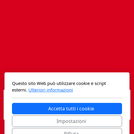
Istituzioni - Società - Cittadini
Jus Helveticum
Libella
Maestri della Pietra
Oltre le frontiere
Storia
Questo sito Web può utilizzare cookie e script
Spyra
esterni.
Ulteriori informazioni
Testi scolastici
Accetta tutti i cookie
Varia
Impostazioni
Fidia edizioni d'arte
Rifiuta