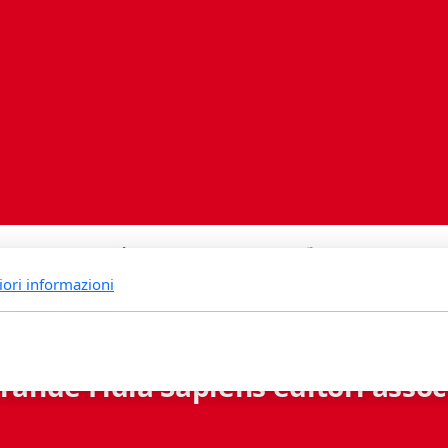
iori informazioni
rande Fidia Sapiens editori associ
Via B. Lambertenghi 5 - 6900 Lugano