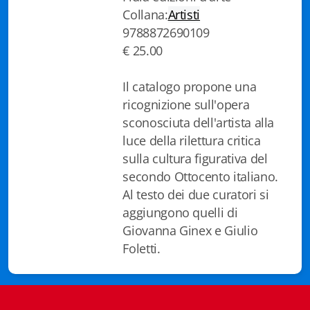
Collana:
Artisti
Biblioteca letteraria Nord-Sud
9788872690109
Attualità & Studi
€ 25.00
Collana di Lugano
Il catalogo propone una
ricognizione sull'opera
Cymbae
sconosciuta dell'artista alla
Dibattiti & Documenti
luce della rilettura critica
sulla cultura figurativa del
EJO- European Journalism Observatory
secondo Ottocento italiano.
Al testo dei due curatori si
Facsimili
aggiungono quelli di
Giovanna Ginex e Giulio
Immagini & Arte
Foletti.
Incontro con
iQuaderni - fondazioneculturalecollinadoro