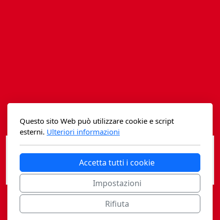
Istituzioni - Società - Cittadini
Jus Helveticum
Libella
Maestri della Pietra
Oltre le frontiere
Storia
Questo sito Web può utilizzare cookie e script
esterni.
Ulteriori informazioni
Spyra
Testi scolastici
Accetta tutti i cookie
Varia
Impostazioni
Rifiuta
Fidia edizioni d'arte
Casagrande Fidia Sapiens