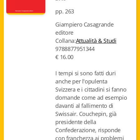
Biblioteca letteraria Nord-Sud
pp. 263
Attualità & Studi
Giampiero Casagrande
editore
Collana di Lugano
Collana:
Attualità & Studi
9788877951344
Cymbae
€ 16.00
Dibattiti & Documenti
I tempi si sono fatti duri
EJO- European Journalism Observatory
anche per l'opulenta
Svizzera e i cittadini si fanno
Facsimili
domande come ad esempio
Immagini & Arte
davanti al fallimento di
Swissair. Couchepin, già
Incontro con
presidente della
Confederazione, risponde
iQuaderni - fondazioneculturalecollinadoro
con franchezza ai problemi