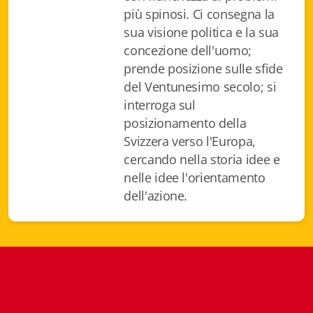
Istituzioni - Società - Cittadini
più spinosi. Ci consegna la
sua visione politica e la sua
Jus Helveticum
concezione dell'uomo;
prende posizione sulle sfide
Libella
del Ventunesimo secolo; si
Maestri della Pietra
interroga sul
posizionamento della
Oltre le frontiere
Svizzera verso l'Europa,
cercando nella storia idee e
Storia
nelle idee l'orientamento
dell'azione.
Spyra
Testi scolastici
Varia
Fidia edizioni d'arte