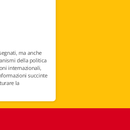
insegnati, ma anche
nismi della politica
ioni internazionali,
informazioni succinte
turare la