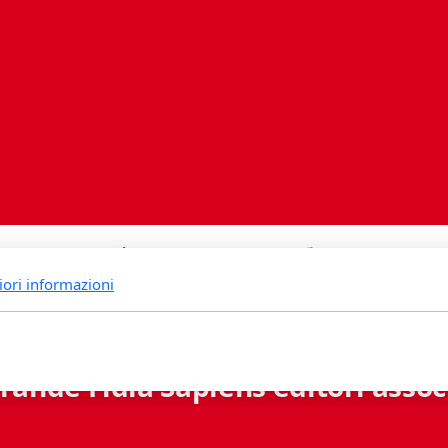
iori informazioni
rande Fidia Sapiens editori associ
Via B. Lambertenghi 5 - 6900 Lugano