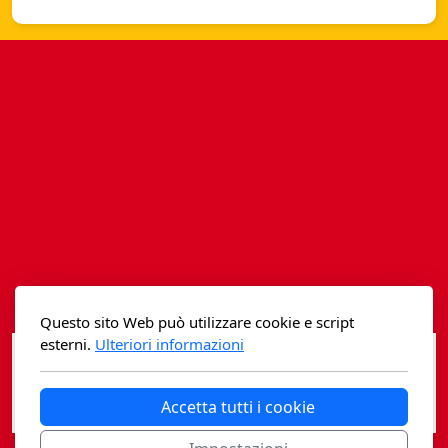
Istituzioni - Società - Cittadini
Jus Helveticum
Libella
Maestri della Pietra
Oltre le frontiere
Storia
Spyra
Questo sito Web può utilizzare cookie e script
Testi scolastici
esterni.
Ulteriori informazioni
Varia
Accetta tutti i cookie
Fidia edizioni d'arte