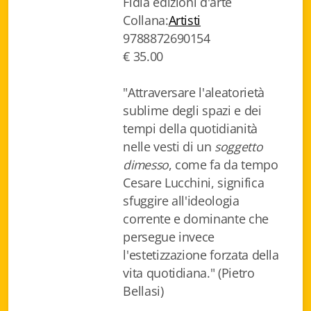
Fidia edizioni d'arte
Biblioteca letteraria Nord-Sud
Collana:
Artisti
9788872690154
Attualità & Studi
€ 35.00
Collana di Lugano
"Attraversare l'aleatorietà
Cymbae
sublime degli spazi e dei
tempi della quotidianità
Dibattiti & Documenti
nelle vesti di un
soggetto
dimesso
, come fa da tempo
EJO- European Journalism Observatory
Cesare Lucchini, significa
sfuggire all'ideologia
Facsimili
corrente e dominante che
Immagini & Arte
persegue invece
l'estetizzazione forzata della
Incontro con
vita quotidiana." (Pietro
Bellasi)
iQuaderni - fondazioneculturalecollinadoro