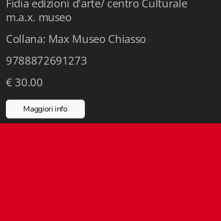
Fidia edizioni d'arte/ centro Culturale
Istituzioni - Società - Cittadini
m.a.x. museo
Jus Helveticum
Collana: Max Museo Chiasso
Libella
9788872691273
Maestri della Pietra
€ 30.00
Oltre le frontiere
Maggiori info
Storia
Spyra
Testi scolastici
Varia
Fidia edizioni d'arte