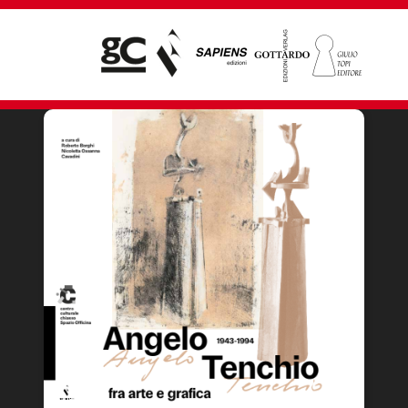
Giampiero Casagrande editore