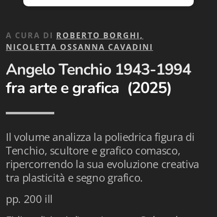
Biblioteca letteraria Nord-Sud
Attualità & Studi
A CURA DI
ROBERTO BORGHI,
NICOLETTA OSSANNA CAVADINI
Collana di Lugano
Angelo Tenchio 1943-1994
Cymbae
fra arte e grafica (2025)
Dibattiti & Documenti
EJO- European Journalism Observatory
Il volume analizza la poliedrica figura di
Facsimili
Tenchio, scultore e grafico comasco,
Immagini & Arte
ripercorrendo la sua evoluzione creativa
tra plasticità e segno grafico.
Incontro con
pp. 200 ill
iQuaderni - fondazioneculturalecollinadoro