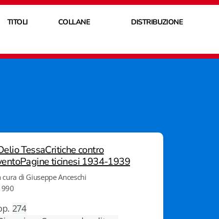
TITOLI
COLLANE
DISTRIBUZIONE
Delio TessaCritiche contro
ventoPagine ticinesi 1934-1939
a cura di Giuseppe Anceschi
1990
pp.
274