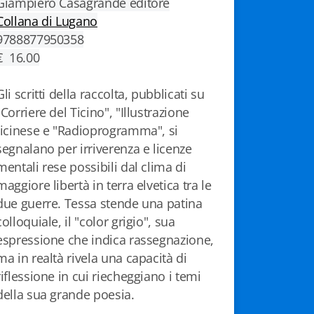
Giampiero Casagrande editore
Collana di Lugano
9788877950358
€ 16.00
Gli scritti della raccolta, pubblicati su
"Corriere del Ticino", "Illustrazione
ticinese e "Radioprogramma", si
segnalano per irriverenza e licenze
mentali rese possibili dal clima di
maggiore libertà in terra elvetica tra le
due guerre. Tessa stende una patina
colloquiale, il "color grigio", sua
espressione che indica rassegnazione,
ma in realtà rivela una capacità di
riflessione in cui riecheggiano i temi
della sua grande poesia.