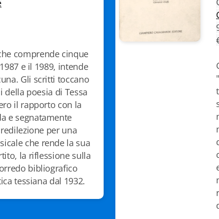
e
che comprende cinque
l 1987 e il 1989, intende
na. Gli scritti toccano
ci della poesia di Tessa
ro il rapporto con la
da e segnatamente
predilezione per una
icale che rende la sua
ito, la riflessione sulla
orredo bibliografico
itica tessiana dal 1932.