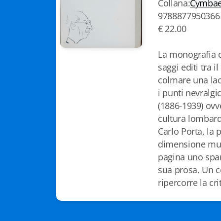
Collana:
Cymba
9788877950366
€ 22.00
La monografia 
saggi editi tra i
colmare una lacu
i punti nevralgi
(1886-1939) ovve
cultura lombar
Carlo Porta, la 
dimensione mus
pagina uno spart
sua prosa. Un c
ripercorre la cr