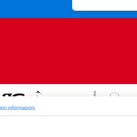
iori informazioni
rande Fidia Sapiens editori associ