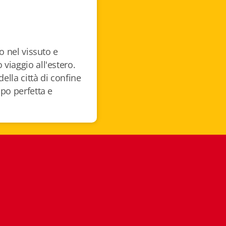
o nel vissuto e
viaggio all'estero.
lla città di confine
po perfetta e