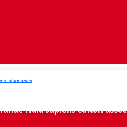
iori informazioni
rande Fidia Sapiens editori associ
Via B. Lambertenghi 5 - 6900 Lugano