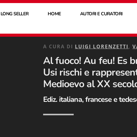
 LONG SELLER
HOME
AUTORI E CURATORI
A CURA DI
LUIGI LORENZETTI
,
V
Al fuoco! Au feu! Es b
Usi rischi e rappresent
Medioevo al XX secolo
Ediz. italiana, francese e tede